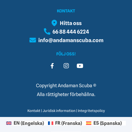
KONTAKT
Hitta oss
66 88 444 6224
info@andamanscuba.com
FÖLJ OSS!
Copyright Andaman Scuba ©
Alla rättigheter förbehållna.
Kontakt
|
Juridisk information
|
Integritetspolicy
EN
(
Engelska
)
FR
(
Franska
)
ES
(
Spanska
)