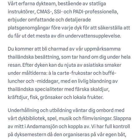
Vårt erfarna dykteam, bestående av statliga
instruktörer, CMAS-, SSI- och PADI-professionella,
erbjuder omfattande och detaljerade
platsgenomgångar före varje dyk för att säkerställa att
du får ut det mesta av din undervattensupplevelse.
Du kommer att bli charmad av vår uppmärksamma
thailändska besättning, som tar hand om dig under hela
resan. Efter dyken kan du njuta av asiatiska smaker
under måltiderna: à la carte-frukostar och buffé-
luncher och -middagar, med en livlig blandning av
thailändska specialiteter med färska skaldjur,
kräftdjur, fisk, grönsaker och lokala frukter.
Underhållning och utbildning väntar dig ombord med
vårt dykbibliotek, spel, musik och filmvisningar. Slappna
av mitt i Andamansjön och koppla av. Vi har full kontroll
på dyksemestern då den organiseras på vår egen båt,