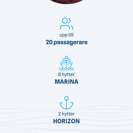
upp till
20 passagerare
8 hytter
MARINA
2 hytter
HORIZON