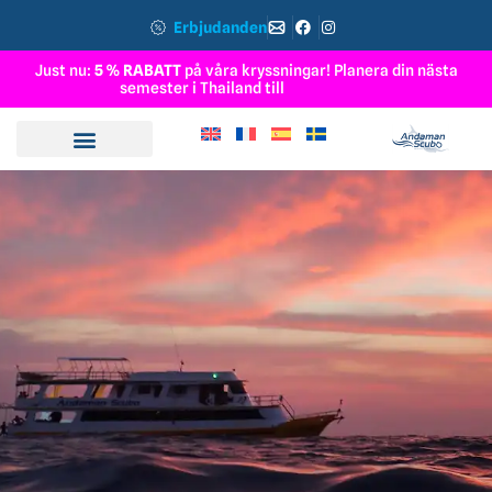
Erbjudanden
Just nu:
5 % RABATT
på våra kryssningar! Planera din nästa
semester i Thailand till
R
i
c
h
e
l
i
e
u
R
o
c
k