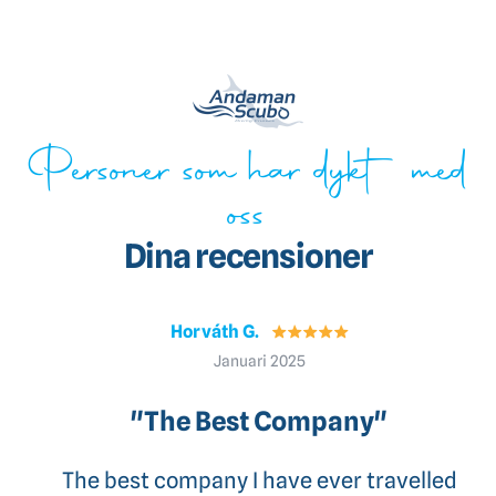
Personer som har dykt med
oss
Dina recensioner
Gilles M.
Mars 2025
"My First Diving Liveaboard"
I just went on my first diving liveaboard