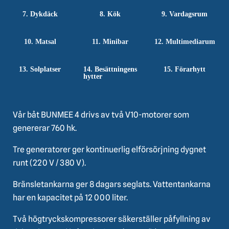
7. Dykdäck
8. Kök
9. Vardagsrum
10. Matsal
11. Minibar
12. Multimediarum
13. Solplatser
14. Besättningens
15. Förarhytt
hytter
Vår båt BUNMEE 4 drivs av två V10-motorer som
genererar 760 hk.
Tre generatorer ger kontinuerlig elförsörjning dygnet
runt (220 V / 380 V).
Bränsletankarna ger 8 dagars seglats. Vattentankarna
har en kapacitet på 12 000 liter.
Två högtryckskompressorer säkerställer påfyllning av