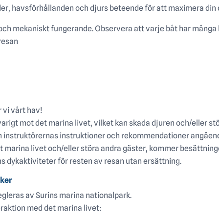
der, havsförhållanden och djurs beteende för att maximera din
na och mekaniskt fungerande. Observera att varje båt har många
resan
 vi vårt hav!
varigt mot det marina livet, vilket kan skada djuren och/eller st
och instruktörernas instruktioner och rekommendationer angåend
 marina livet och/eller störa andra gäster, kommer besättning
dykaktiviteter för resten av resan utan ersättning.
rker
egleras av Surins marina nationalpark.
eraktion med det marina livet: