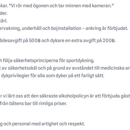
 fiskar. ”Vi rör med ögonen och tar minnen med kameran.”
der.
ärl.
ervakning, underhåll och bojinstallation – ankring är förbjudet.
rädesavgift på 500฿ och dykare en extra avgift på 200฿.
och följa säkerhetsprinciperna för sportdykning.
et av säkerhetsskäl och på grund av avståndet till medicinska a
dykprivilegier för alla som dyker på ett farligt sätt.
 vi lärt oss att den säkraste alkoholpolicyn är att förbjuda gäs
från båtens bar till rimliga priser.
ng och personal med artighet och respekt.