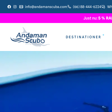
info@andamanscuba.com
(66) 88-444-6224
Wh
Just nu:
5 % RA
DESTINATIONER