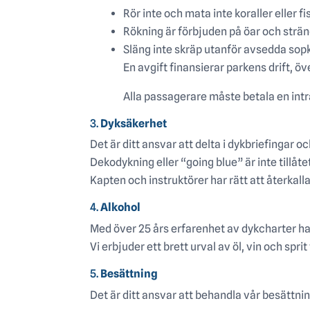
Rör inte och mata inte koraller eller
Rökning är förbjuden på öar och strän
Släng inte skräp utanför avsedda sopk
En avgift finansierar parkens drift, öv
Alla passagerare måste betala en int
3.
Dyksäkerhet
Det är ditt ansvar att delta i dykbriefingar 
Dekodykning eller “going blue” är inte tillåt
Kapten och instruktörer har rätt att återkalla 
4.
Alkohol
Med över 25 års erfarenhet av dykcharter har
Vi erbjuder ett brett urval av öl, vin och sprit 
5.
Besättning
Det är ditt ansvar att behandla vår besättni