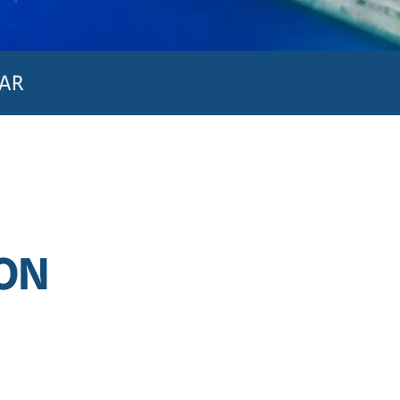
AR
ION