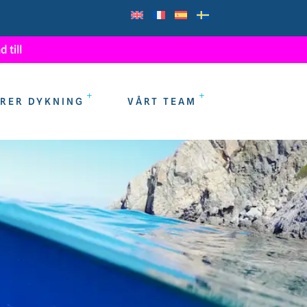
 till
S
u
r
i
n
ö
a
r
n
a
RER DYKNING
VÅRT TEAM