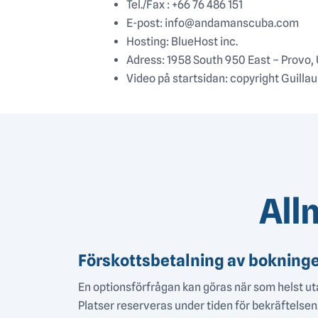
Tel./Fax : +66 76 486 151
E-post: info@andamanscuba.com
Hosting: BlueHost inc.
Adress: 1958 South 950 East – Provo
Video på startsidan: copyright Guill
All
Förskottsbetalning av bokning
En optionsförfrågan kan göras när som helst ut
Platser reserveras under tiden för bekräftelsen