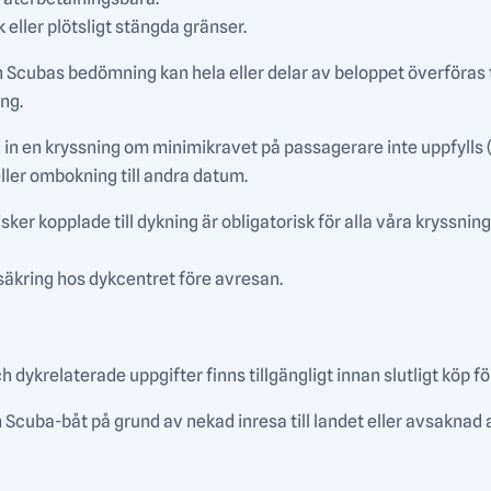
 eller plötsligt stängda gränser.
cubas bedömning kan hela eller delar av beloppet överföras ti
ng.
 in en kryssning om minimikravet på passagerare inte uppfylls (
ler ombokning till andra datum.
ker kopplade till dykning är obligatorisk för alla våra kryssning
säkring hos dykcentret före avresan.
dykrelaterade uppgifter finns tillgängligt innan slutligt köp fö
cuba-båt på grund av nekad inresa till landet eller avsaknad