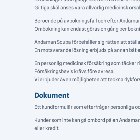
Giltiga skäl anses vara allvarlig medicinsk orsak
Beroende på avbokningsfall och efter Andaman S
Ombokning kan endast göras en gång per bokni
Andaman Scuba förbehåller sig rätten att ställa
En motsvarande lösning erbjuds på annan båt el
En personlig medicinsk försäkring som täcker ris
Försäkringsbevis krävs före avresa.
Vi erbjuder även möjligheten att teckna dykför
Dokument
Ett kundformulär som efterfrågar personliga och 
Kunder som inte kan gå ombord på en Andaman S
eller kredit.