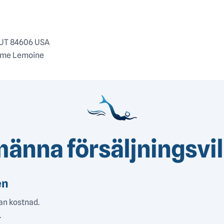
, UT 84606 USA
aume Lemoine
männa försäljningsvil
en
an kostnad.
.