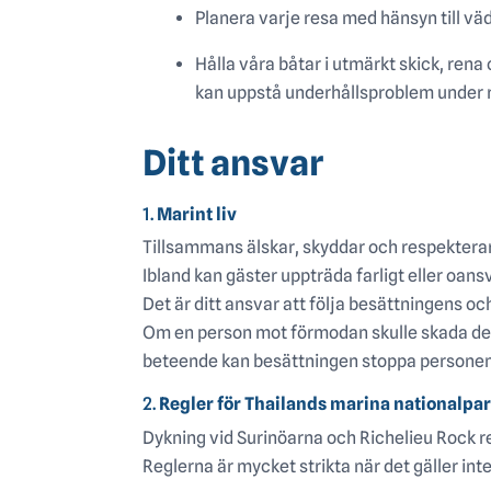
Planera varje resa med hänsyn till vä
Hålla våra båtar i utmärkt skick, re
kan uppstå underhållsproblem under 
Ditt ansvar
1.
Marint liv
Tillsammans älskar, skyddar och respekterar
Ibland kan gäster uppträda farligt eller oans
Det är ditt ansvar att följa besättningens 
Om en person mot förmodan skulle skada det
beteende kan besättningen stoppa personens 
2.
Regler för Thailands marina nationalpa
Dykning vid Surinöarna och Richelieu Rock r
Reglerna är mycket strikta när det gäller int