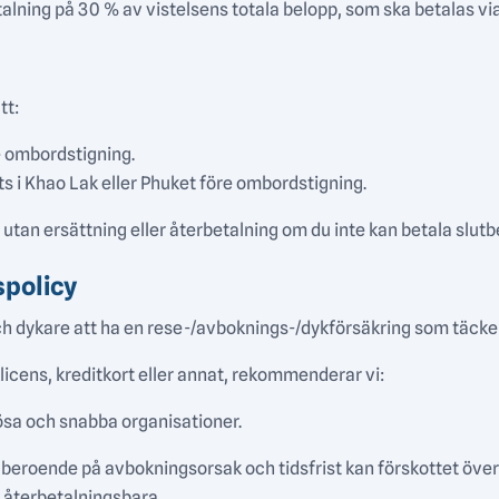
talning på 30 % av vistelsens totala belopp, som ska betalas vi
tt:
e ombordstigning.
ts i Khao Lak eller Phuket före ombordstigning.
 utan ersättning eller återbetalning om du inte kan betala slutbe
spolicy
h dykare att ha en rese-/avboknings-/dykförsäkring som täcker
licens, kreditkort eller annat, rekommenderar vi:
ösa och snabba organisationer.
h beroende på avbokningsorsak och tidsfrist kan förskottet överf
e återbetalningsbara.