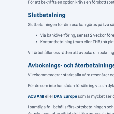
För att bekräfta en option krävs en förskottsbe
Slutbetalning
Slutbetalningen för din resa kan göras på två sä
Via banköverföring, senast 2 veckor för
Kontantbetalning (euro eller THB) på pla
Vi förbehåller oss rätten att avboka din bokning
Avboknings- och återbetalning
Vi rekommenderar starkt alla våra resenärer oc
För de som inte har sådan försäkring via sin dyk
ACS AMI
eller
DAN Europe
som är mycket seri
I samtliga fall behålls förskottsbetalningen oc
Avbokningar utan giltigt skäl före avresa är int