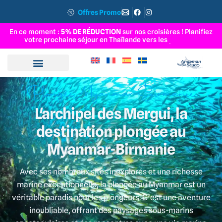
Offres Promo
En ce moment :
5% DE RÉDUCTION
sur nos croisières ! Planifiez
votre prochaine séjour en Thaïlande vers les
Î
l
e
s
S
u
Plongée Myanmar Birmanie
L'archipel des Mergui, la
destination plongée au
Myanmar-Birmanie
Avec ses nombreux sites inexplorés et une richesse
marine exceptionnelle, la plongée au Myanmar est un
véritable paradis pour les plongeurs. C’est une aventure
inoubliable, offrant des paysages sous-marins