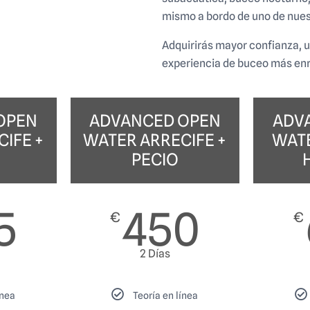
mismo a bordo de uno de nues
Adquirirás mayor confianza, 
experiencia de buceo más en
OPEN
ADVANCED OPEN
ADV
IFE +
WATER ARRECIFE +
WAT
PECIO
5
450
€
€
2 Días
ínea
Teoría en línea