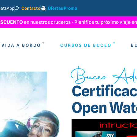
atsApp
Contacto
Ofertas Promo
ESCUENTO
en nuestros cruceros - Planifica tu próximo viaje en 
VIDA A BORDO
CURSOS DE BUCEO
B
Buceo Adv
Certifica
Open Wat