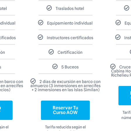
otel
Traslados hotel
dividual
Equipamiento individual
Equ
tificados
Instructores certificados
Ins
ión
Certificación
s
5 Buceos
Crucer
Cabina Ho
Richelieu 
 en barco con
2 días de excursión en barco con
en arrecifes
almuerzo (3 inmersiones en arrecifes
ecios)
+ 2 inmersiones en las Islas Similan)
u
Reservar Tu
W
Curso AOW
Tari
númer
ún el
Tarifa reducida según el