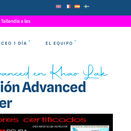
Tailandia a las
I
s
l
a
s
S
u
r
i
n
UCEO 1 DÍA
EL EQUIPO
anced en Khao Lak
ción Advanced
er