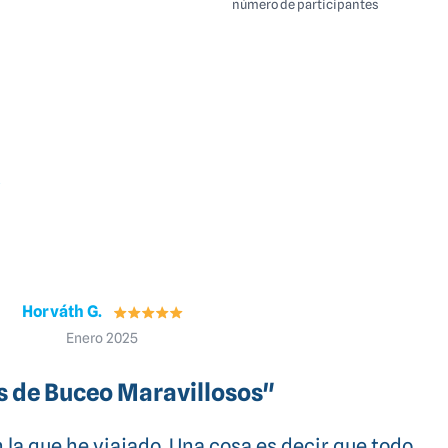
número de participantes
s
Gilles M.
Marzo 2025
Primer Crucero de Buceo"
rimer crucero de buceo, y sinceramente, fue