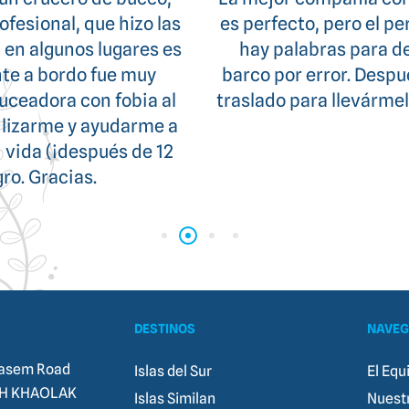
ido, amable y servicial
como un sueño hech
é mi traje de neopreno
increíble, la organ
lamadas, ya habían
tripulación, si
 aeropuerto. No puedo
rles
DESTINOS
NAVEG
kasem Road
Islas del Sur
El Equ
H KHAOLAK
Islas Similan
Nuest