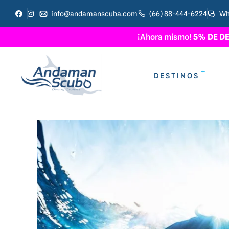
info@andamanscuba.com
(66) 88-444-6224
Wh
¡Ahora mismo!
5% DE D
DESTINOS