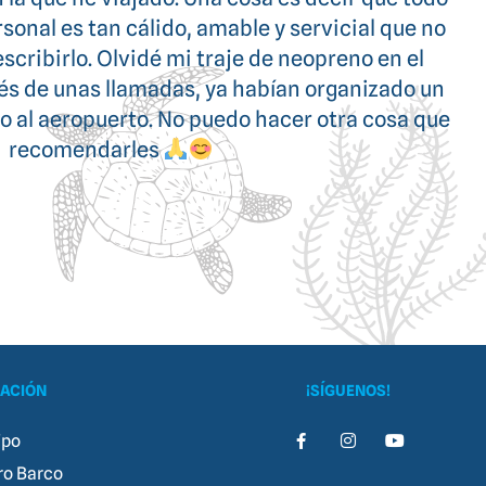
o realidad. Han sido perfectos. El barco es
ización impecable, la comida divina y toda la
empre atenta y cuidándonos, simplemente
sensacional.
ACIÓN
¡SÍGUENOS!
ipo
ro Barco