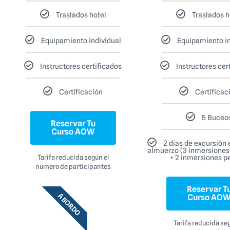
Traslados hotel
Traslados h
Equipamiento individual
Equipamiento in
Instructores certificados
Instructores cer
Certificación
Certificac
5 Buceo
Reservar Tu
Curso AOW
2 días de excursión
almuerzo (3 inmersiones 
Tarifa reducida según el
+ 2 inmersiones p
número de participantes
Reservar T
A BORDO
Curso AO
Tarifa reducida seg