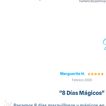
número de partici
Horváth G.
Enero 2025
"4 Días de Buceo Maravi
La mejor compañía con la que he viajado. 