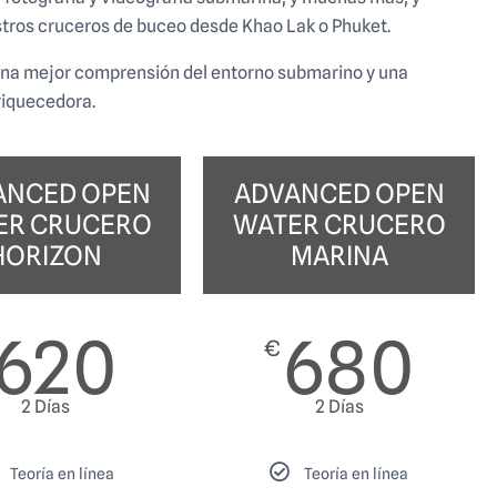
tros cruceros de buceo desde Khao Lak o Phuket.
una mejor comprensión del entorno submarino y una
riquecedora.
ANCED OPEN
ADVANCED OPEN
ER CRUCERO
WATER CRUCERO
HORIZON
MARINA
620
680
€
2 Días
2 Días
Teoría en línea
Teoría en línea