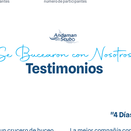
pantes
número de participantes
Se Bucearon con Nosotro
Testimonios
llosos"
"Mi 
Una cosa es decir que
Acabo de hacer mi p