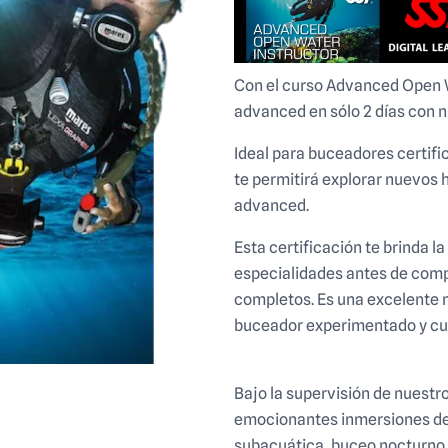
Con el curso Advanced Open W
advanced en sólo 2 días con 
Ideal para buceadores certif
te permitirá explorar nuevos 
advanced.
Khao Lak
Esta certificación te brinda l
especialidades antes de com
completos. Es una excelente m
buceador experimentado y cuá
advanced Khao Lak
Bajo la supervisión de nuestr
emocionantes inmersiones de
subacuática, buceo nocturno,