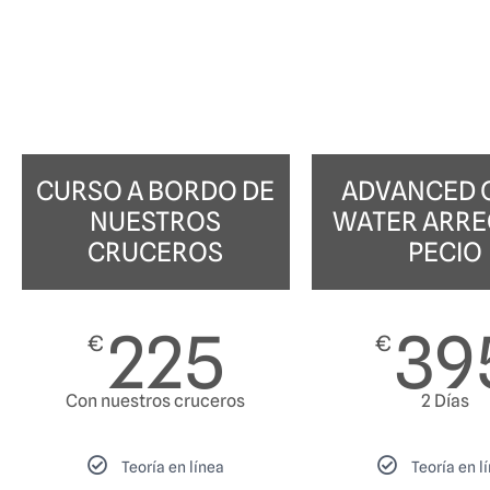
CURSO A BORDO DE
ADVANCED 
NUESTROS
WATER ARREC
CRUCEROS
PECIO
225
39
€
€
Con nuestros cruceros
2 Días
Teoría en línea
Teoría en l