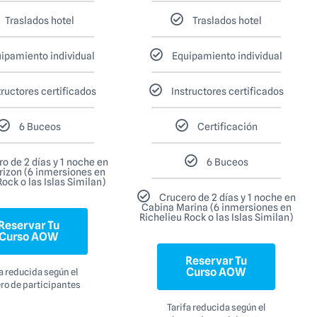
Traslados hotel
Traslados hotel
ipamiento individual
Equipamiento individual
tructores certificados
Instructores certificados
6 Buceos
Certificación
o de 2 días y 1 noche en
6 Buceos
rizon (6 inmersiones en
Rock o las Islas Similan)
Crucero de 2 días y 1 noche en
Cabina Marina (6 inmersiones en
Richelieu Rock o las Islas Similan)
Reservar Tu
Curso AOW
Reservar Tu
Curso AOW
fa reducida según el
o de participantes
Tarifa reducida según el