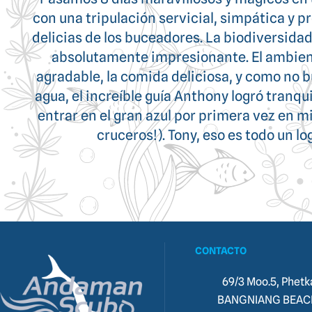
todo es perfecto, pero el personal es tan cál
que no hay palabras para describirlo. Olvid
en el barco por error. Después de unas l
organizado un traslado para llevármelo al
hacer otra cosa que recomenda
CONTACTO
69/3 Moo.5, Phet
BANGNIANG BEAC