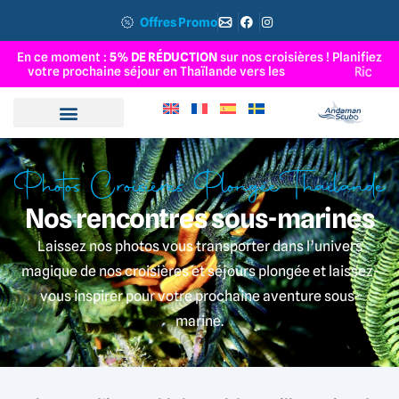
Offres Promo
En ce moment :
5% DE RÉDUCTION
sur nos croisières ! Planifiez
votre prochaine séjour en Thaïlande vers les
Î
l
e
s
d
u
S
u
d
Photos Croisières Plongée Thaïlande
Nos rencontres sous-marines
Laissez nos photos vous transporter dans l’univers
magique de nos croisières et séjours plongée et laissez-
vous inspirer pour votre prochaine aventure sous-
marine.