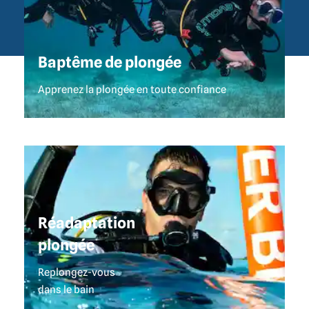
CENTRE PLONGÉE KHAO LAK
Baptême de plongée
Apprenez la plongée en toute confiance
Réadaptation
plongée
Replongez-vous
dans le bain