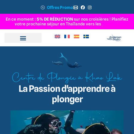
Offres Promo
En ce moment :
5% DE RÉDUCTION
sur nos croisières ! Planifiez
votre prochaine séjour en Thaïlande vers les
Î
l
e
s
S
u
r
i
n
Centre de Plongée à Khao Lak
La Passion d'apprendre à
plonger