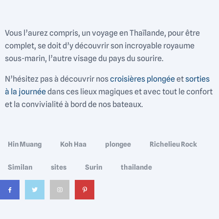
Vous l’aurez compris, un voyage en Thaïlande, pour être
complet, se doit d’y découvrir son incroyable royaume
sous-marin, l’autre visage du pays du sourire.
N’hésitez pas à découvrir nos
croisières
plongée
et
sorties
à la journée
dans ces lieux magiques et avec tout le confort
et la convivialité à bord de nos bateaux.
Tags:
Hin Muang
Koh Haa
plongee
Richelieu Rock
Similan
sites
Surin
thailande