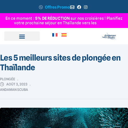
Offres Promo
En ce moment :
5% DE RÉDUCTION
sur nos croisières ! Planifiez
votre prochaine séjour en Thaïlande vers les
Î
l
e
s
S
u
r
i
n
Les 5 meilleurs sites de plongée en
Thaïlande
PLONGÉE
AOÛT 3, 2023
ANDAMAN SCUBA